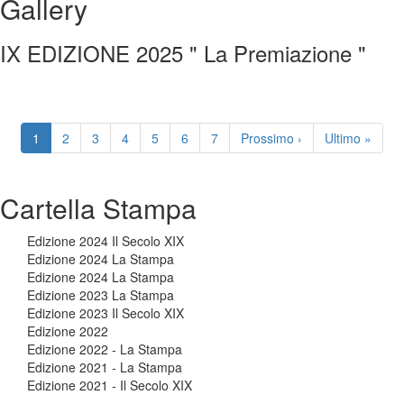
Gallery
IX EDIZIONE 2025 " La Premiazione "
Paginazione
Pagina
1
Page
2
Page
3
Page
4
Page
5
Page
6
Page
7
Pagina
Prossimo ›
Ultima
Ultimo »
attuale
successiva
pagina
Cartella Stampa
Edizione 2024 Il Secolo XIX
Edizione 2024 La Stampa
Edizione 2024 La Stampa
Edizione 2023 La Stampa
Edizione 2023 Il Secolo XIX
Edizione 2022
Edizione 2022 - La Stampa
Edizione 2021 - La Stampa
Edizione 2021 - Il Secolo XIX